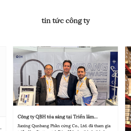
tin tức công ty
Công ty QBH tỏa sáng tại Triển lãm
Fastener 2025 ở Stuttgart, Đức và ảnh
Jiaxing Qunbang Phần cứng Co., Ltd. đã tham gia
hưởng thương hiệu của nó được tăng