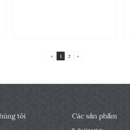
<
1
2
>
húng tôi
Các sản phẩm
Bu lông thép