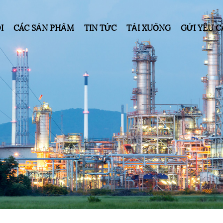
I
CÁC SẢN PHẨM
TIN TỨC
TẢI XUỐNG
GỬI YÊU 