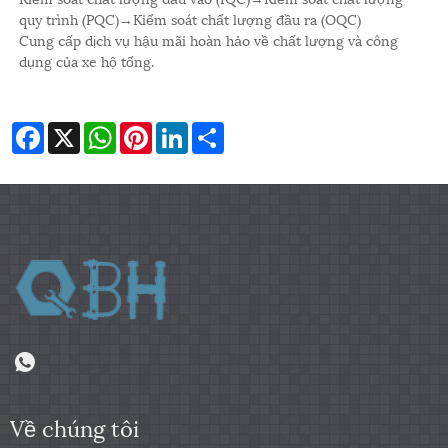
quy trình (PQC)→Kiểm soát chất lượng đầu ra (OQC)
Cung cấp dịch vụ hậu mãi hoàn hảo về chất lượng và công
dụng của xe hộ tống.
Facebook
X
WhatsApp
Pinterest
LinkedIn
Share
Về chúng tôi