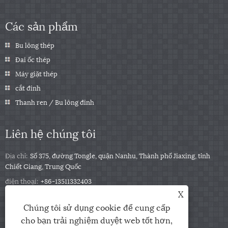
Các sản phẩm
Bu lông thép
Đai ốc thép
Máy giặt thép
cắt đinh
Thanh ren / Bu lông đinh
Liên hệ chúng tôi
Địa chỉ:
Số 375, đường Tongle, quận Nanhu, Thành phố Jiaxing, tỉnh
Chiết Giang, Trung Quốc
điện thoại:
+86-13511332403
X
Điện thoại:
+86-13511332403
Chúng tôi sử dụng cookie để cung cấp
E-mail:
sales@qbfastener.cn
cho bạn trải nghiệm duyệt web tốt hơn,