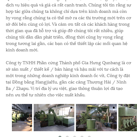
dịch vụ hiệu quả và giá cả rất cạnh tranh. Chúng tôi tin rằng sự
hợp tác giữa chúng ta không chỉ dựa trên kinh doanh mà còn
hy vọng rằng chúng ta có thể mở ra các thị trường mới trên cơ
sở đôi bên cùng có lợi. Và cảm ơn tất cả các khách hàng trong
thời gian qua đã hỗ trợ và giúp đỡ chúng tôi rất nhiều, giúp
chúng tôi dần dần phát triển, đồng thời cũng hy vọng rằng
trong tương lai gần, các bạn có thể thiết lập các mối quan hệ
kinh doanh mới.
Công ty TNHH Phần cứng Thành phố Gia Hưng Qunbang là cơ
sở sản xuất / thiết kế / bán hàng và hậu mãi với tư cách là
một trong những doanh nghiệp kinh doanh ốc vít, Công ty đặt
tại Đồng bằng HangjiaHu, gần các cảng Thượng Hải / Ninh
Ba / Zhapu. Vị trí địa lý ưu việt, giao thông thuận lợi đã tạo
nên ưu thế tự nhiên cho việc xuất khẩu.