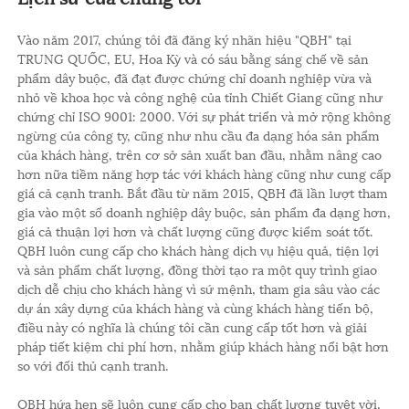
Vào năm 2017, chúng tôi đã đăng ký nhãn hiệu "QBH" tại
TRUNG QUỐC, EU, Hoa Kỳ và có sáu bằng sáng chế về sản
phẩm dây buộc, đã đạt được chứng chỉ doanh nghiệp vừa và
nhỏ về khoa học và công nghệ của tỉnh Chiết Giang cũng như
chứng chỉ ISO 9001: 2000. Với sự phát triển và mở rộng không
ngừng của công ty, cũng như nhu cầu đa dạng hóa sản phẩm
của khách hàng, trên cơ sở sản xuất ban đầu, nhằm nâng cao
hơn nữa tiềm năng hợp tác với khách hàng cũng như cung cấp
giá cả cạnh tranh. Bắt đầu từ năm 2015, QBH đã lần lượt tham
gia vào một số doanh nghiệp dây buộc, sản phẩm đa dạng hơn,
giá cả thuận lợi hơn và chất lượng cũng được kiểm soát tốt.
QBH luôn cung cấp cho khách hàng dịch vụ hiệu quả, tiện lợi
và sản phẩm chất lượng, đồng thời tạo ra một quy trình giao
dịch dễ chịu cho khách hàng vì sứ mệnh, tham gia sâu vào các
dự án xây dựng của khách hàng và cùng khách hàng tiến bộ,
điều này có nghĩa là chúng tôi cần cung cấp tốt hơn và giải
pháp tiết kiệm chi phí hơn, nhằm giúp khách hàng nổi bật hơn
so với đối thủ cạnh tranh.
QBH hứa hẹn sẽ luôn cung cấp cho bạn chất lượng tuyệt vời,