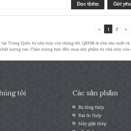
Đọc thêm
Gửi yêu
<
1
2
>
t tại Trung Quốc từ nhà máy của chúng tôi. QBH® là nhà sản xuất và
 chất lượng cao. Chào mừng bạn đến mua sản phẩm từ nhà máy của c
húng tôi
Các sản phẩm
Bu lông thép
Đai ốc thép
Máy giặt thép