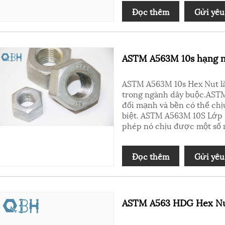
Đọc thêm
Gửi yêu
ASTM A563M 10s hạng 
ASTM A563M 10s Hex Nut là
trong ngành dây buộc.ASTM
đối mạnh và bền có thể ch
biệt. ASTM A563M 10S Lớp 
phép nó chịu được một số 
Đọc thêm
Gửi yêu
ASTM A563 HDG Hex N