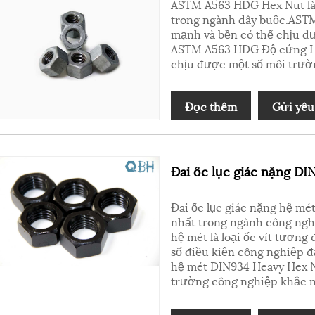
ASTM A563 HDG Hex Nut là 
trong ngành dây buộc.ASTM
mạnh và bền có thể chịu đư
ASTM A563 HDG Độ cứng He
chịu được một số môi trườ
Đọc thêm
Gửi yêu
Đai ốc lục giác nặng DI
Đai ốc lục giác nặng hệ mé
nhất trong ngành công nghi
hệ mét là loại ốc vít tương
số điều kiện công nghiệp đ
hệ mét DIN934 Heavy Hex N
trường công nghiệp khắc n