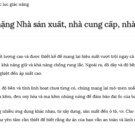
c lục giác nặng
nặng Nhà sản xuất, nhà cung cấp, nh
t lượng cao và được thiết kế để mang lại hiệu suất vượt trội ngay cả
 khả năng giữ và khả năng chống rung lắc. Ngoài ra, độ dày và độ bề
ghiệt đến áp suất cao.
, độ bền và tính linh hoạt chưa từng có, chúng mang lại mô-men xoắ
ạ kẽm, đen oxy hóa và mạ kẽm nhúng nóng để đảm bảo đai ốc của b
g nhiều ứng dụng khác nhau, từ xây dựng, sản xuất đến ô tô, v.v. Ch
 sự yên tâm cần thiết để biết rằng dự án của bạn vẫn an toàn và lành