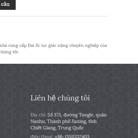
 cầu
 nhà cung cấp Đai ốc lục giác nặng chuyên nghiệp của
húng tôi.
Liên hệ chúng tôi
Địa chỉ:
Số 375, đường Tongle, quận
Nanhu, Thành phố Jiaxing, tỉnh
Chiết Giang, Trung Quốc
điện thoại:
+86-13511332403