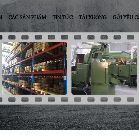
I
CÁC SẢN PHẨM
TIN TỨC
TẢI XUỐNG
GỬI YÊU 