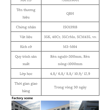
Tên thương
QBH
hiệu
Chứng nhận
ISO13918
Vật liệu
35K, 40Cr, 35CrMo, SCM435, v.v.
Kích cỡ
M3-M64
Quy trình sản
Rèn nguội<300mm, Rèn
xuất
nóng<1000mm
Lớp học
4,8/ 6,8/ 8,8/ 10,9/ 12,9
Thời gian giao
Trong vòng 30 ngày
hàng