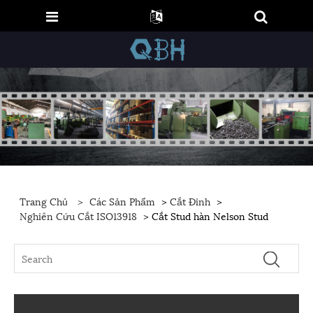
Trang Chủ
>
Các Sản Phẩm
>
Cắt Đinh
>
Nghiên Cứu Cắt ISO13918
> Cắt Stud hàn Nelson Stud