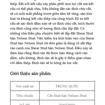
thép. Kết nối kết cấu này phân phối mọi lực cắt mà kết
cấu có thể phải chịu. Nếu không đặt các đinh chịu cắt,
sẽ có một mặt phẳng trượt giữa tấm bê tông, sàn kim
loại và khung kết cấu thép của công trình. Kỹ sư kết
cấu sẽ xác định dầm nào sẽ có đinh chịu cắt, kích thước
của đinh cũng như số lượng đinh cần lắp đặt. Có
những nhà thầu phụ chuyên biệt sẽ lắp đặt Shear Stud
hàn Nelson Stud. Việc kiểm tra tính toàn vẹn của Shear
Stud hàn Nelson Stud chỉ đơn giản là dùng vồ sắt đập
vào cạnh của Shear Stud hàn Nelson Stud. Điều này sẽ
đảm bảo rằng đinh tán đã được hàn đúng cách vào
dầm, nếu không, đinh tán sẽ bị gãy ở điểm giao nhau
với dầm thép. Đinh tán sẽ bị hỏng do lực cắt.
Giới thiệu sản phẩm
Nơi xuất xứ
TRUNG QUỐC
Tiêu chuẩn
Cắt Stud hàn Nelson Stud
MÃ HS
7318159001