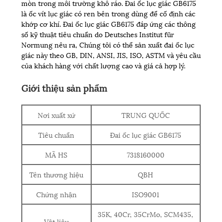
mòn trong môi trường khô ráo. Đai ốc lục giác GB6175
là ốc vít lục giác có ren bên trong dùng để cố định các
khớp cơ khí. Đai ốc lục giác GB6175 đáp ứng các thông
số kỹ thuật tiêu chuẩn do Deutsches Institut für
Normung nêu ra, Chúng tôi có thể sản xuất đai ốc lục
giác này theo GB, DIN, ANSI, JIS, ISO, ASTM và yêu cầu
của khách hàng với chất lượng cao và giá cả hợp lý.
Giới thiệu sản phẩm
Nơi xuất xứ
TRUNG QUỐC
Tiêu chuẩn
Đai ốc lục giác GB6175
MÃ HS
7318160000
Tên thương hiệu
QBH
Chứng nhận
ISO9001
35K, 40Cr, 35CrMo, SCM435,
Vật liệu