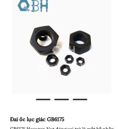
Đai ốc lục giác GB6175
GB6175 Hexagon Nut đóng vai trò là một bộ phận