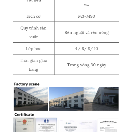
v.v.
Kích cỡ
M3-M90
Quy trình sản
Rèn nguội và rèn nóng
xuất
Lớp học
4/ 6/ 8/ 10
Thời gian giao
Trong vòng 30 ngày
hàng