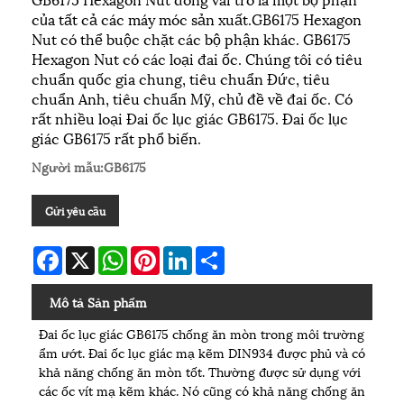
của tất cả các máy móc sản xuất.GB6175 Hexagon
Nut có thể buộc chặt các bộ phận khác. GB6175
Hexagon Nut có các loại đai ốc. Chúng tôi có tiêu
chuẩn quốc gia chung, tiêu chuẩn Đức, tiêu
chuẩn Anh, tiêu chuẩn Mỹ, chủ đề về đai ốc. Có
rất nhiều loại Đai ốc lục giác GB6175. Đai ốc lục
giác GB6175 rất phổ biến.
Người mẫu:GB6175
Gửi yêu cầu
Facebook
X
WhatsApp
Pinterest
LinkedIn
Share
Mô tả Sản phẩm
Đai ốc lục giác GB6175 chống ăn mòn trong môi trường
ẩm ướt. Đai ốc lục giác mạ kẽm DIN934 được phủ và có
khả năng chống ăn mòn tốt. Thường được sử dụng với
các ốc vít mạ kẽm khác. Nó cũng có khả năng chống ăn