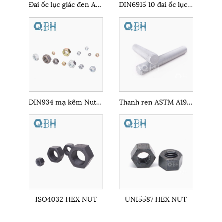
Đai ốc lục giác đen ANSI B18.2.4.1m M2-M36
DIN6915 10 đai ốc lục giác nặng
DIN934 mạ kẽm Nuts Hex
Thanh ren ASTM A193 B7M
ISO4032 HEX NUT
UNI5587 HEX NUT