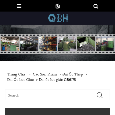
Trang Chủ
>
Các Sản Phẩm
>
Đai Ốc Thép
>
Đai Ốc Lục Giác
> Đai ốc lục giác GB6175