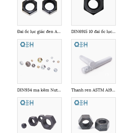
Đai ốc lục giác đen ANSI B18.2.4.1m M2-M36
DIN6915 10 đai ốc lục giác nặng
DIN934 mạ kẽm Nuts Hex
Thanh ren ASTM A193 B7M