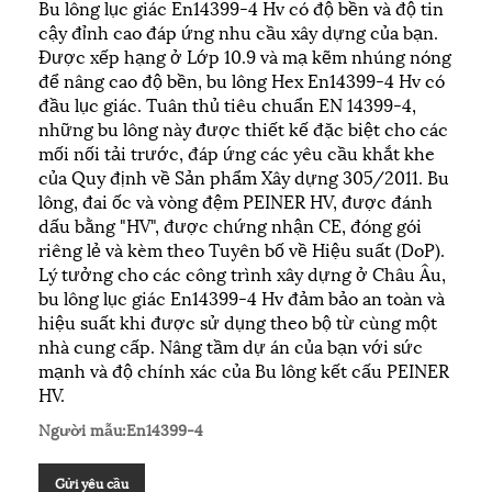
Bu lông lục giác En14399-4 Hv có độ bền và độ tin
cậy đỉnh cao đáp ứng nhu cầu xây dựng của bạn.
Được xếp hạng ở Lớp 10.9 và mạ kẽm nhúng nóng
để nâng cao độ bền, bu lông Hex En14399-4 Hv có
đầu lục giác. Tuân thủ tiêu chuẩn EN 14399-4,
những bu lông này được thiết kế đặc biệt cho các
mối nối tải trước, đáp ứng các yêu cầu khắt khe
của Quy định về Sản phẩm Xây dựng 305/2011. Bu
lông, đai ốc và vòng đệm PEINER HV, được đánh
dấu bằng "HV", được chứng nhận CE, đóng gói
riêng lẻ và kèm theo Tuyên bố về Hiệu suất (DoP).
Lý tưởng cho các công trình xây dựng ở Châu Âu,
bu lông lục giác En14399-4 Hv đảm bảo an toàn và
hiệu suất khi được sử dụng theo bộ từ cùng một
nhà cung cấp. Nâng tầm dự án của bạn với sức
mạnh và độ chính xác của Bu lông kết cấu PEINER
HV.
Người mẫu:En14399-4
Gửi yêu cầu