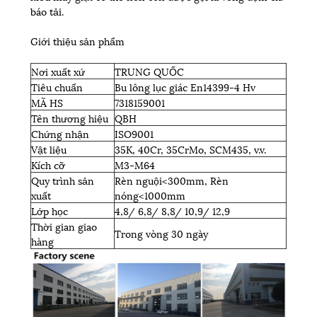
báo tải.
Giới thiệu sản phẩm
Nơi xuất xứ
TRUNG QUỐC
Tiêu chuẩn
Bu lông lục giác En14399-4 Hv
MÃ HS
7318159001
Tên thương hiệu
QBH
Chứng nhận
ISO9001
Vật liệu
35K, 40Cr, 35CrMo, SCM435, v.v.
Kích cỡ
M3-M64
Quy trình sản
Rèn nguội<300mm, Rèn
xuất
nóng<1000mm
Lớp học
4,8/ 6,8/ 8,8/ 10,9/ 12,9
Thời gian giao
Trong vòng 30 ngày
hàng