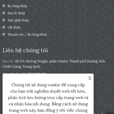
Bu lông thép
Đai ốc thép
Máy giặt thép
cắt đinh
Thanh ren / Bu lông đinh
Liên hệ chúng tôi
Địa chỉ:
Số 375, đường Tongle, quận Nanhu, Thành phố Jiaxing, tỉnh
Chiết Giang, Trung Quốc
điện thoại:
+86-13511332403
X
Điện thoại:
+86-13511332403
Chúng tôi sử dụng cookie để cung cấp
E-mail:
sales@qbfastener.cn
cho bạn trải nghiệm duyệt web tốt hơn,
phân tích lưu lượng truy cập trang web và
cá nhân hóa nội dung. Bằng cách sử dụng
trang web này, bạn đồng ý với việc chúng