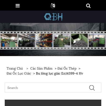
Trang Chủ
>
Các Sản Phẩm
>
Đai Ốc Thép
>
Đai Ốc Lục Giác
> Bu lông lục giác En14399-4 Hv