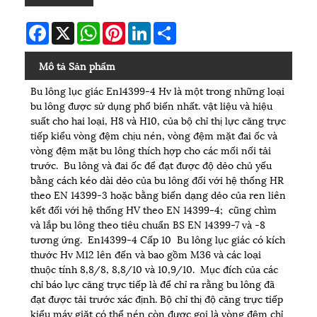
Facebook
X
WhatsApp
Pinterest
LinkedIn
Share
Mô tả Sản phẩm
Bu lông lục giác En14399-4 Hv là một trong những loại
bu lông được sử dụng phổ biến nhất. vật liệu và hiệu
suất cho hai loại, H8 và H10, của bộ chỉ thị lực căng trực
tiếp kiểu vòng đệm chịu nén, vòng đệm mặt đai ốc và
vòng đệm mặt bu lông thích hợp cho các mối nối tải
trước. Bu lông và đai ốc để đạt được độ dẻo chủ yếu
bằng cách kéo dài dẻo của bu lông đối với hệ thống HR
theo EN 14399-3 hoặc bằng biến dạng dẻo của ren liên
kết đối với hệ thống HV theo EN 14399-4; cũng chìm
và lắp bu lông theo tiêu chuẩn BS EN 14399-7 và -8
tương ứng. En14399-4 Cấp 10 Bu lông lục giác có kích
thước Hv M12 lên đến và bao gồm M36 và các loại
thuộc tính 8,8/8, 8,8/10 và 10,9/10. Mục đích của các
chỉ báo lực căng trực tiếp là để chỉ ra rằng bu lông đã
đạt được tải trước xác định. Bộ chỉ thị độ căng trực tiếp
kiểu máy giặt có thể nén còn được gọi là vòng đệm chỉ