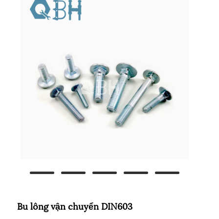
Bu lông vận chuyển DIN603