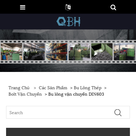
Trang Chủ
>
Các Sản Phẩm
>
Bu Lông Thép
>
Bolt Vận Chuyển
> Bu lông vận chuyển DIN603