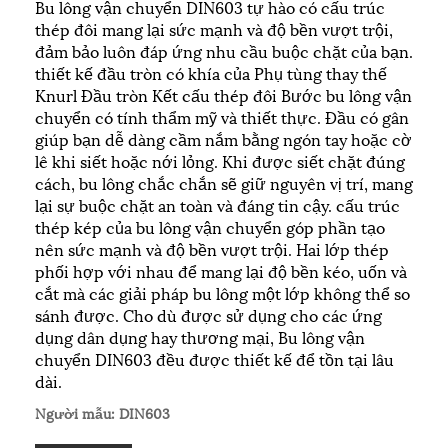
Bu lông vận chuyển DIN603 tự hào có cấu trúc
thép đôi mang lại sức mạnh và độ bền vượt trội,
đảm bảo luôn đáp ứng nhu cầu buộc chặt của bạn.
thiết kế đầu tròn có khía của Phụ tùng thay thế
Knurl Đầu tròn Kết cấu thép đôi Bước bu lông vận
chuyển có tính thẩm mỹ và thiết thực. Đầu có gân
giúp bạn dễ dàng cầm nắm bằng ngón tay hoặc cờ
lê khi siết hoặc nới lỏng. Khi được siết chặt đúng
cách, bu lông chắc chắn sẽ giữ nguyên vị trí, mang
lại sự buộc chặt an toàn và đáng tin cậy. cấu trúc
thép kép của bu lông vận chuyển góp phần tạo
nên sức mạnh và độ bền vượt trội. Hai lớp thép
phối hợp với nhau để mang lại độ bền kéo, uốn và
cắt mà các giải pháp bu lông một lớp không thể so
sánh được. Cho dù được sử dụng cho các ứng
dụng dân dụng hay thương mại, Bu lông vận
chuyển DIN603 đều được thiết kế để tồn tại lâu
dài.
Người mẫu: DIN603