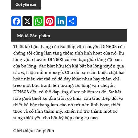
Gửi yêu cầu
Facebook
X
WhatsApp
Pinterest
LinkedIn
Share
Mô tả Sản phẩm
Thiết kế bậc thang của Bu lông vận chuyển DIN603 của
chúng tôi cũng làm tăng thêm tính linh hoạt của nó. Bu
lông vận chuyển DIN603 có ren bậc giúp tăng độ bám
của bu lông, đặc biệt hữu ích khi bắt bu lông xuyên qua
các vật liệu mềm như gỗ. Cho dù bạn cần buộc chặt hai
hoặc nhiều vật thể có độ dày khác nhau hay thậm chí
treo một bức tranh lên tường, Bu lông vận chuyển
DIN603 đều có thể đáp ứng được nhiệm vụ đó. Sự kết
hợp giữa thiết kế đầu tròn có khía, cấu trúc thép đôi và
thiết kế bậc thang làm cho nó trở nên linh hoạt, thiết
thực và có tính thẩm mỹ, khiến nó trở thành một bổ
sung thiết yếu cho bất kỳ hộp công cụ nào.
Giới thiệu sản phẩm