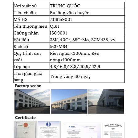
Nơi xuất xứ
TRUNG QUỐC
Tiêu chuẩn
Bu lông vận chuyển
MÃ HS
7318159001
Tên thương hiệu
QBH
Chứng nhận
ISO9001
Vật liệu
35K, 40Cr, 35CrMo, SCM435, v.v.
Kích cỡ
M3-M64
Quy trình sản
Rèn nguội<300mm, Rèn
xuất
nóng<1000mm
Lớp học
4,8/ 6,8/ 8,8/ 10,9/ 12,9
Thời gian giao
Trong vòng 30 ngày
hàng