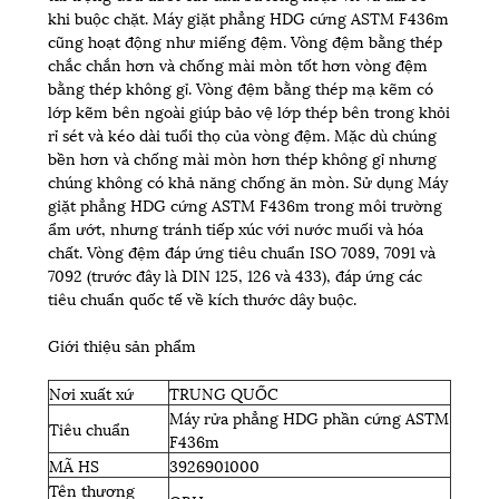
khi buộc chặt. Máy giặt phẳng HDG cứng ASTM F436m
cũng hoạt động như miếng đệm. Vòng đệm bằng thép
chắc chắn hơn và chống mài mòn tốt hơn vòng đệm
bằng thép không gỉ. Vòng đệm bằng thép mạ kẽm có
lớp kẽm bên ngoài giúp bảo vệ lớp thép bên trong khỏi
rỉ sét và kéo dài tuổi thọ của vòng đệm. Mặc dù chúng
bền hơn và chống mài mòn hơn thép không gỉ nhưng
chúng không có khả năng chống ăn mòn. Sử dụng Máy
giặt phẳng HDG cứng ASTM F436m trong môi trường
ẩm ướt, nhưng tránh tiếp xúc với nước muối và hóa
chất. Vòng đệm đáp ứng tiêu chuẩn ISO 7089, 7091 và
7092 (trước đây là DIN 125, 126 và 433), đáp ứng các
tiêu chuẩn quốc tế về kích thước dây buộc.
Giới thiệu sản phẩm
Nơi xuất xứ
TRUNG QUỐC
Máy rửa phẳng HDG phần cứng ASTM
Tiêu chuẩn
F436m
MÃ HS
3926901000
Tên thương