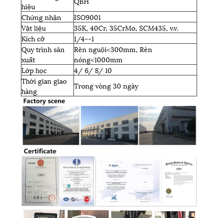
QBH
hiệu
Chứng nhận
ISO9001
Vật liệu
35K, 40Cr, 35CrMo, SCM435, v.v.
Kích cỡ
1/4--1
Quy trình sản
Rèn nguội<300mm, Rèn
xuất
nóng<1000mm
Lớp học
4/ 6/ 8/ 10
Thời gian giao
Trong vòng 30 ngày
hàng