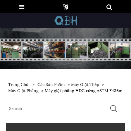
Trang Chủ
>
Các Sản Phẩm
>
Máy Giặt Thép
>
Máy Giặt Phẳng
> Máy giặt phẳng HDG cứng ASTM F436m