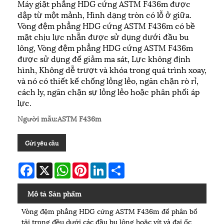
Máy giặt phẳng HDG cứng ASTM F436m được
dập từ một mảnh, Hình dạng tròn có lỗ ở giữa.
Vòng đệm phẳng HDG cứng ASTM F436m có bề
mặt chịu lực nhẵn được sử dụng dưới đầu bu
lông, Vòng đệm phẳng HDG cứng ASTM F436m
được sử dụng để giảm ma sát, Lực không định
hình, Không dễ trượt và khóa trong quá trình xoay,
và nó có thiết kế chống lỏng lẻo, ngăn chặn rò rỉ,
cách ly, ngăn chặn sự lỏng lẻo hoặc phân phối áp
lực.
Người mẫu:ASTM F436m
Gửi yêu cầu
Facebook
X
WhatsApp
Pinterest
LinkedIn
Share
Mô tả Sản phẩm
Vòng đệm phẳng HDG cứng ASTM F436m để phân bổ
tải trọng đều dưới các đầu bu lông hoặc vít và đai ốc