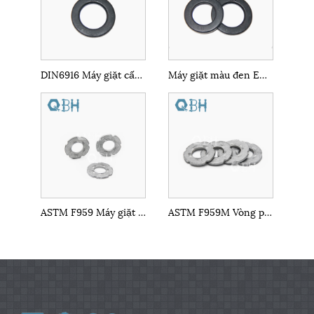
DIN6916 Máy giặt cấu trúc bằng thép
Máy giặt màu đen EN14399-6 với HV
ASTM F959 Máy giặt chỉ báo căng thẳng trực tiếp
ASTM F959M Vòng phẳng đặc biệt